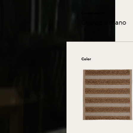
Construcción
Cosido a mano
Color