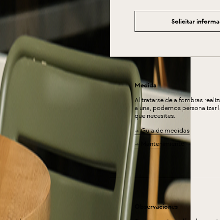
Solicitar inform
Medida
Al tratarse de alfombras reali
a una, podemos personalizar 
que necesites.
Guia de medidas
Mantenimiento
Observaciones