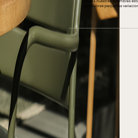
Todas nuestras alfombras está
producirse pequeñas variacione