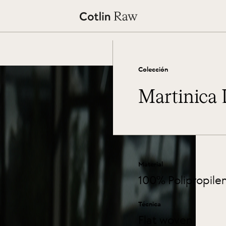
Colección
Martinica 
Material
100% Polipropile
Técnica
Flat woven