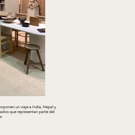
roponen un viaje a India, Nepal y
iados que representan parte del
s.