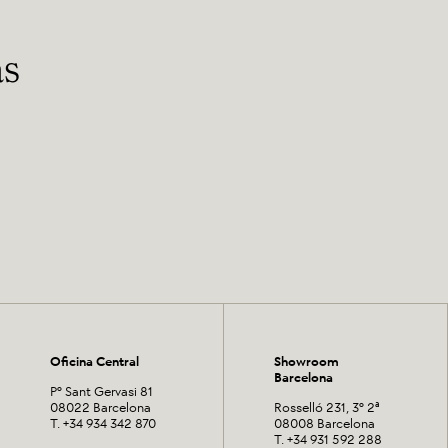
as
Oficina Central
Showroom
Barcelona
Pº Sant Gervasi 81
08022 Barcelona
Rosselló 231, 3º 2ª
T. +34 934 342 870
08008 Barcelona
T. +34 931 592 288